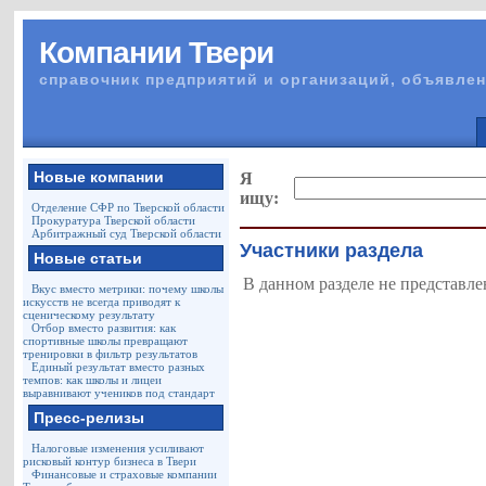
Компании Твери
справочник предприятий и организаций, объявлен
Новые компании
Я
ищу:
Отделение СФР по Тверской области
Прокуратура Тверской области
Арбитражный суд Тверской области
Участники раздела
Новые статьи
В данном разделе не представле
Вкус вместо метрики: почему школы
искусств не всегда приводят к
сценическому результату
Отбор вместо развития: как
спортивные школы превращают
тренировки в фильтр результатов
Единый результат вместо разных
темпов: как школы и лицеи
выравнивают учеников под стандарт
Пресс-релизы
Налоговые изменения усиливают
рисковый контур бизнеса в Твери
Финансовые и страховые компании