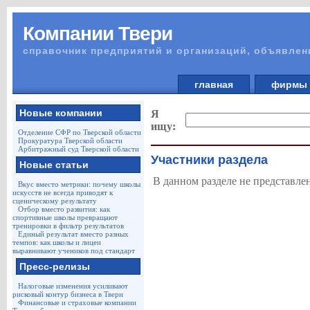
Компании Твери
справочник предприятий и организаций, объявлен
главная
фирм
Новые компании
Я
ищу:
Отделение СФР по Тверской области
Прокуратура Тверской области
Арбитражный суд Тверской области
Участники раздела
Новые статьи
В данном разделе не представле
Вкус вместо метрики: почему школы
искусств не всегда приводят к
сценическому результату
Отбор вместо развития: как
спортивные школы превращают
тренировки в фильтр результатов
Единый результат вместо разных
темпов: как школы и лицеи
выравнивают учеников под стандарт
Пресс-релизы
Налоговые изменения усиливают
рисковый контур бизнеса в Твери
Финансовые и страховые компании