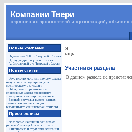
Компании Твери
справочник предприятий и организаций, объявлен
Новые компании
Я
ищу:
Отделение СФР по Тверской области
Прокуратура Тверской области
Арбитражный суд Тверской области
Участники раздела
Новые статьи
В данном разделе не представле
Вкус вместо метрики: почему школы
искусств не всегда приводят к
сценическому результату
Отбор вместо развития: как
спортивные школы превращают
тренировки в фильтр результатов
Единый результат вместо разных
темпов: как школы и лицеи
выравнивают учеников под стандарт
Пресс-релизы
Налоговые изменения усиливают
рисковый контур бизнеса в Твери
Финансовые и страховые компании