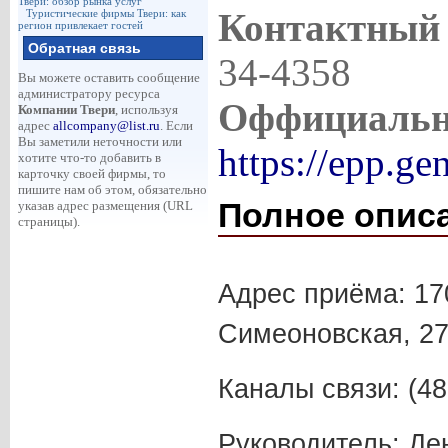
Твери: обзор рынка услуг
Контактный
Туристические фирмы Твери: как
регион привлекает гостей
Обратная связь
34-4358
Вы можете оставить сообщение
администратору ресурса
Оффициальн
Компании Твери
, используя
адрес
allcompany@list.ru
. Если
Вы заметили неточности или
https://epp.g
хотите что-то добавить в
карточку своей фирмы, то
пишите нам об этом, обязательно
Полное опис
указав адрес размещения (URL
страницы).
Адрес приёма: 170
Симеоновская, 27
Каналы связи: (48
Руководитель: Де