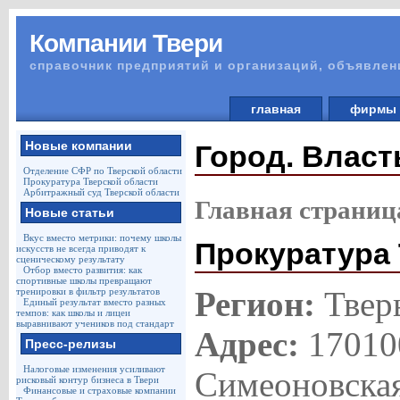
Компании Твери
справочник предприятий и организаций, объявлен
главная
фирм
Новые компании
Город. Власт
Отделение СФР по Тверской области
Прокуратура Тверской области
Арбитражный суд Тверской области
Главная страниц
Новые статьи
Вкус вместо метрики: почему школы
Прокуратура 
искусств не всегда приводят к
сценическому результату
Отбор вместо развития: как
спортивные школы превращают
Регион:
Твер
тренировки в фильтр результатов
Единый результат вместо разных
темпов: как школы и лицеи
выравнивают учеников под стандарт
Адрес:
170100
Пресс-релизы
Налоговые изменения усиливают
Симеоновская
рисковый контур бизнеса в Твери
Финансовые и страховые компании