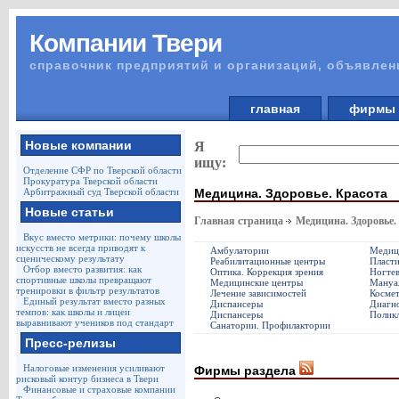
Компании Твери
справочник предприятий и организаций, объявлен
главная
фирм
Новые компании
Я
ищу:
Отделение СФР по Тверской области
Прокуратура Тверской области
Медицина. Здоровье. Красота
Арбитражный суд Тверской области
Новые статьи
Главная страница
Медицина. Здоровье.
Вкус вместо метрики: почему школы
искусств не всегда приводят к
Амбулатории
Медици
сценическому результату
Реабилитационные центры
Пласти
Отбор вместо развития: как
Оптика. Коррекция зрения
Ногтев
спортивные школы превращают
Медицинские центры
Мануал
тренировки в фильтр результатов
Лечение зависимостей
Космет
Единый результат вместо разных
Диспансеры
Диагно
темпов: как школы и лицеи
Диспансеры
Полик
выравнивают учеников под стандарт
Санатории. Профилактории
Пресс-релизы
Налоговые изменения усиливают
Фирмы раздела
рисковый контур бизнеса в Твери
Финансовые и страховые компании