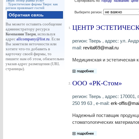
Твери: обзор рынка услуг
Сортировать по:
городу
названию
цене
Туристические фирмы Твери: как
регион привлекает гостей
Выберите регион:
Обратная связь
Вы можете оставить сообщение
ЦЕНТР ЭСТЕТИЧЕС
1.
администратору ресурса
Компании Твери
, используя
адрес
allcompany@list.ru
. Если
регион: Тверь , адрес: ул. Анд
Вы заметили неточности или
mail:
revital69@mail.ru
хотите что-то добавить в
карточку своей фирмы, то
пишите нам об этом, обязательно
Медицинская и эстетическая к
указав адрес размещения (URL
страницы).
ООО «РК-Стом»
2.
регион: Тверь , адрес: 170001, г
250 99 63 , e-mail:
erk-offis@mai
Надежный поставщик продукц
стоматологических материалов