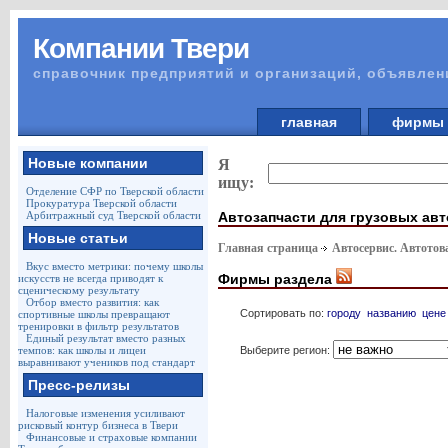
Компании Твери
справочник предприятий и организаций, объявлен
главная
фирм
Новые компании
Я
ищу:
Отделение СФР по Тверской области
Прокуратура Тверской области
Автозапчасти для грузовых ав
Арбитражный суд Тверской области
Новые статьи
Главная страница
Автосервис. Автото
Вкус вместо метрики: почему школы
Фирмы раздела
искусств не всегда приводят к
сценическому результату
Отбор вместо развития: как
Сортировать по:
городу
названию
цене
спортивные школы превращают
тренировки в фильтр результатов
Единый результат вместо разных
Выберите регион:
темпов: как школы и лицеи
выравнивают учеников под стандарт
Пресс-релизы
Налоговые изменения усиливают
рисковый контур бизнеса в Твери
Финансовые и страховые компании