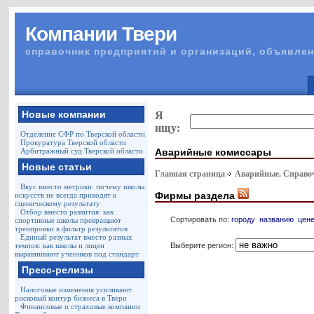
Компании Твери
справочник предприятий и организаций, объявлен
Новые компании
Я
ищу:
Отделение СФР по Тверской области
Прокуратура Тверской области
Аварийные комиссары
Арбитражный суд Тверской области
Новые статьи
Главная страница
Аварийные. Справо
Вкус вместо метрики: почему школы
Фирмы раздела
искусств не всегда приводят к
сценическому результату
Отбор вместо развития: как
Сортировать по:
городу
названию
цен
спортивные школы превращают
тренировки в фильтр результатов
Единый результат вместо разных
Выберите регион:
темпов: как школы и лицеи
выравнивают учеников под стандарт
Пресс-релизы
Налоговые изменения усиливают
рисковый контур бизнеса в Твери
Финансовые и страховые компании