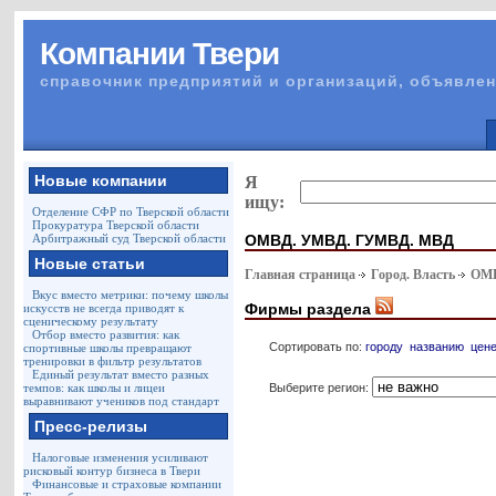
Компании Твери
справочник предприятий и организаций, объявлен
Новые компании
Я
ищу:
Отделение СФР по Тверской области
Прокуратура Тверской области
ОМВД. УМВД. ГУМВД. МВД
Арбитражный суд Тверской области
Новые статьи
Главная страница
Город. Власть
ОМВ
Вкус вместо метрики: почему школы
Фирмы раздела
искусств не всегда приводят к
сценическому результату
Отбор вместо развития: как
Сортировать по:
городу
названию
цен
спортивные школы превращают
тренировки в фильтр результатов
Единый результат вместо разных
Выберите регион:
темпов: как школы и лицеи
выравнивают учеников под стандарт
Пресс-релизы
Налоговые изменения усиливают
рисковый контур бизнеса в Твери
Финансовые и страховые компании