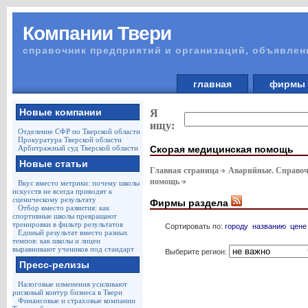
Компании Твери
справочник предприятий и организаций, объявлен
главная
фирм
Новые компании
Я
ищу:
Отделение СФР по Тверской области
Прокуратура Тверской области
Скорая медицинская помощь
Арбитражный суд Тверской области
Новые статьи
Главная страница
Аварийные. Справоч
помощь
Вкус вместо метрики: почему школы
искусств не всегда приводят к
сценическому результату
Фирмы раздела
Отбор вместо развития: как
спортивные школы превращают
тренировки в фильтр результатов
Сортировать по:
городу
названию
цене
Единый результат вместо разных
темпов: как школы и лицеи
выравнивают учеников под стандарт
Выберите регион:
Пресс-релизы
Налоговые изменения усиливают
рисковый контур бизнеса в Твери
Финансовые и страховые компании