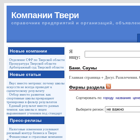
Компании Твери
справочник предприятий и организаций, объявлен
Новые компании
Я
ищу:
Отделение СФР по Тверской области
Прокуратура Тверской области
Бани. Сауны
Арбитражный суд Тверской области
Новые статьи
Главная страница
Досуг. Развлечения.
Вкус вместо метрики: почему школы
Фирмы раздела
искусств не всегда приводят к
сценическому результату
Отбор вместо развития: как
Сортировать по:
городу
названию
цен
спортивные школы превращают
тренировки в фильтр результатов
Единый результат вместо разных
Выберите регион:
темпов: как школы и лицеи
выравнивают учеников под стандарт
Пресс-релизы
Налоговые изменения усиливают
рисковый контур бизнеса в Твери
Финансовые и страховые компании