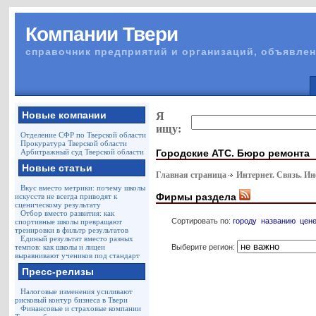
Компании Твери
справочник предприятий и организаций, объявлен
Новые компании
Я
ищу:
Отделение СФР по Тверской области
Прокуратура Тверской области
Городские АТС. Бюро ремонта
Арбитражный суд Тверской области
Новые статьи
Главная страница
Интернет. Связь. И
Вкус вместо метрики: почему школы
Фирмы раздела
искусств не всегда приводят к
сценическому результату
Отбор вместо развития: как
Сортировать по:
городу
названию
цен
спортивные школы превращают
тренировки в фильтр результатов
Единый результат вместо разных
Выберите регион:
темпов: как школы и лицеи
выравнивают учеников под стандарт
Пресс-релизы
Налоговые изменения усиливают
рисковый контур бизнеса в Твери
Финансовые и страховые компании