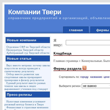
Компании Твери
справочник предприятий и организаций, объявлен
главная
фирм
Новые компании
Я
ищу:
Отделение СФР по Тверской области
Прокуратура Тверской области
Кладбища
Арбитражный суд Тверской области
Новые статьи
Главная страница
Коммунальные. Быто
Вкус вместо метрики: почему школы
Фирмы раздела
искусств не всегда приводят к
сценическому результату
Отбор вместо развития: как
Сортировать по:
городу
названию
цене
спортивные школы превращают
тренировки в фильтр результатов
Единый результат вместо разных
Выберите регион:
темпов: как школы и лицеи
выравнивают учеников под стандарт
Пресс-релизы
Налоговые изменения усиливают
рисковый контур бизнеса в Твери
Финансовые и страховые компании